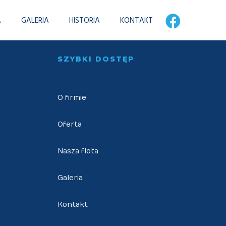
 reinvent functionalized collaboration
A
GALERIA
HISTORIA
KONTAKT
SZYBKI DOSTĘP
O firmie
Oferta
Nasza flota
Galeria
Kontakt