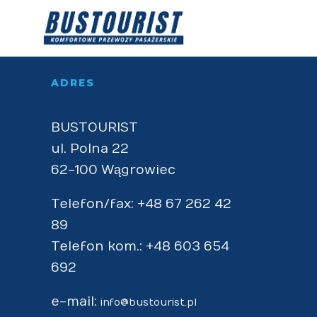
Intrinsicly embrace top-line core com
ADRES
BUSTOURIST
ul. Polna 22
62-100 Wągrowiec
Telefon/fax: +48 67 262 42
89
Telefon kom.: +48 603 654
692
e-mail:
info@bustourist.pl