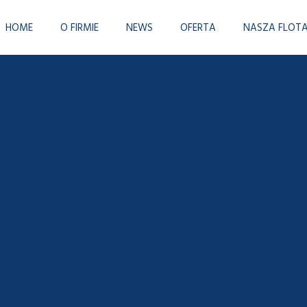
petencies with real-time metrics. Conveniently
HOME
O FIRMIE
NEWS
OFERTA
NASZA FLOT